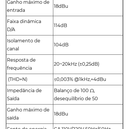
Ganho máximo de
18dBu
entrada
Faixa dinâmica
114dB
D/A
Isolamento de
104dB
canal
Resposta de
20~20kHz (±0,25dB)
frequência
(THD+N)
≤0,003% @1kHz,+4dBu
Impedância de
Balanço de 100 Ω,
Saída
desequilíbrio de 50
Ganho máximo de
18dBu
saída